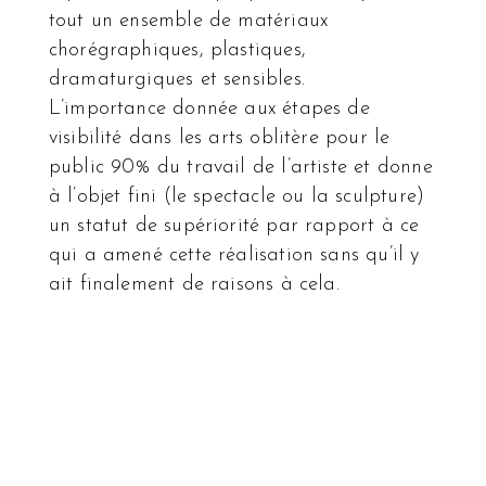
tout un ensemble de matériaux
chorégraphiques, plastiques,
dramaturgiques et sensibles.
L’importance donnée aux étapes de
visibilité dans les arts oblitère pour le
public 90% du travail de l’artiste et donne
à l’objet fini (le spectacle ou la sculpture)
un statut de supériorité par rapport à ce
qui a amené cette réalisation sans qu’il y
ait finalement de raisons à cela.
En exposant ou en représentant « la chose
en train de se faire » à différentes étapes
de son élaboration, nous cherchons d’une
part à déplacer le centre d’attention de
l’œuvre vers ce qui la précède ou vers ce